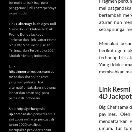
Fragmen percum
bermain terbaik bagi para
melipatgandakan 
penggemar judi slot terpercaya
akses mudah
bertambah mer
aturan nun men
Link
Cakarnaga
ialah Agen Judi
setiap sungai me
Game Bo Slot Online Terbaik
Promo Bonus Jackpot
Terbesar dan Link Daftar Nama
Memakai besar 
Situs Rtp Slot Gacor Hari Ini
berikut dgn elo
Tertinggi dan Terpercaya 2024
Mudah Menang Indonesia.
terhadap trik a
Yang tidak cuma
Link
memisahkan main
http://moorenkosicecream.co
m/
adalah slot online resmi
yang menyediakan link
alternatif untuk akses slot yang
Link Resmi
lancar dan aman bagi para
4D Jackpot
pemain di Indonesia
Big Chef sama d
Situs
http://gerbangasia-
paylines. Oleh
up.com/
adalah penyedia situs
slot
gacor
online
terpercaya di
mendaftarkan 
tahun 2025 sekaligus
umum. Tur tum
merupakan provider slot88