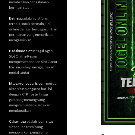
memberikan pengalaman
bermain stabil.
Betnesia
adalah platform
terbaik untuk bermain judi
online dengan berbagai pilihan
permainan yang menarik dan
mengasyikkan.
Badakmas slot
sebagai Agen
Slot Online Resmi
mempersembahkan Slot Gacor
hari ini, cukup menggunakan
modal santai
https://roncoparts.com
merup
akan situs slot gacor hari ini
dengan RTP live tertinggi
gampang menang yang
menjamin setiap user akan
mendapatkan
Cakarnaga
adalah login situs
slot online resmi yang
menawarkan pengalaman