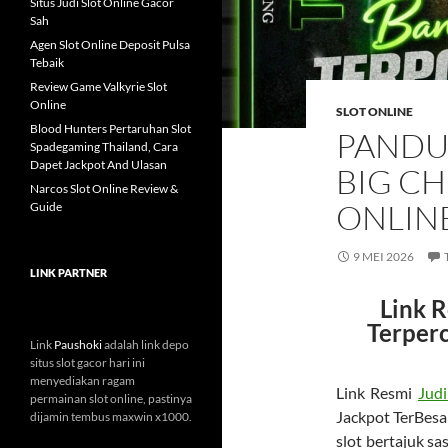
Situs Judi Slot Online Gacor
Sah
Agen Slot Online Deposit Pulsa
Tebaik
Review Game Valkyrie Slot
Online
SLOT ONLINE
Blood Hunters Pertaruhan Slot
PANDU
Spadegaming Thailand, Cara
Dapet Jackpot And Ulasan
BIG CH
Narcos Slot Online Review &
ONLIN
Guide
9 MEI 2026
LINK PARTNER
Link R
Terperc
Link
Paushoki
adalah link depo
situs slot gacor hari ini
menyediakan ragam
Link Resmi
Judi
permainan slot online, pastinya
Jackpot TerBesa
dijamin tembus maxwin x1000.
slot bertajuk s