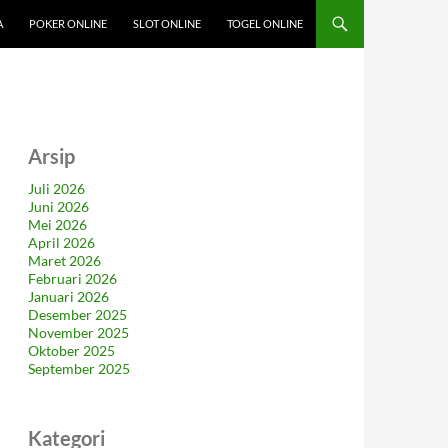
A
POKER ONLINE
SLOT ONLINE
TOGEL ONLINE
Arsip
Juli 2026
Juni 2026
Mei 2026
April 2026
Maret 2026
Februari 2026
Januari 2026
Desember 2025
November 2025
Oktober 2025
September 2025
Kategori