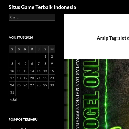
Cari
Situs Game Terbaik Indonesia
C
Langsung
a
ke
r
isi
i
u
AGUSTUS 2026
Arsip Tag: slot
n
t
S
S
R
K
J
S
M
u
1
2
k
:
3
4
5
6
7
8
9
10
11
12
13
14
15
16
17
18
19
20
21
22
23
24
25
26
27
28
29
30
31
« Jul
POS-POS TERBARU