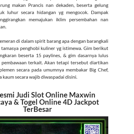
rung makan Prancis nan dekaden, beserta gelung
uk luhur secara hidangan yg mengocok. Dampak
nggirangkan memajukan iklim persembahan nan
an.
meran di dalam spirit barang apa dengan barangkali
tamasya penghobi kuliner yg istimewa. Gim berikut
ngkaran beserta 15 paylines, & gim dasarnya lulus
pembawaan terkait. Akan tetapi tersebut diartikan
suplemen secara pada umumnya membakar Big Chef,
 kaum secara wajib diwaspadai disini.
esmi Judi Slot Online Maxwin
aya & Togel Online 4D Jackpot
TerBesar