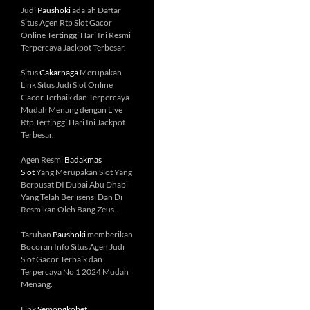
Judi
Paushoki
adalah Daftar
Situs Agen Rtp Slot Gacor
Online Tertinggi Hari Ini Resmi
Terpercaya Jackpot Terbesar.
Situs
Cakarnaga
Merupakan
Link Situs Judi Slot Online
Gacor Terbaik dan Terpercaya
Mudah Menang dengan Live
Rtp Tertinggi Hari Ini Jackpot
Terbesar.
Agen Resmi
Badakmas
Slot
Yang Merupakan Slot Yang
Berpusat DI Dubai Abu Dhabi
Yang Telah Berlisensi Dan Di
Resmikan Oleh Bang Zeus..
Taruhan
Paushoki
memberikan
Bocoran Info Situs Agen Judi
Slot Gacor Terbaik dan
Terpercaya No 1 2024 Mudah
Menang.
Link
Semongkobet