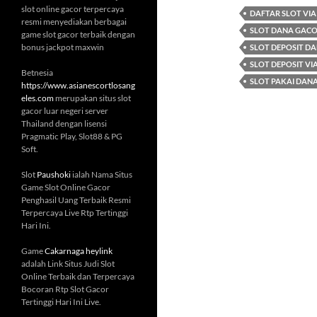
slot online gacor terpercaya
DAFTAR SLOT VI
resmi menyediakan berbagai
SLOT DANA GAC
game slot gacor terbaik dengan
bonus jackpot maxwin
SLOT DEPOSIT D
SLOT DEPOSIT VI
Betnesia
SLOT PAKAI DAN
https://www.asianescortlosang
eles.com
merupakan situs slot
gacor luar negeri server
Thailand dengan lisensi
Pragmatic Play, Slot88 & PG
Soft.
Slot
Paushoki
ialah Nama Situs
Game Slot Online Gacor
Penghasil Uang Terbaik Resmi
Terpercaya Live Rtp Tertinggi
Hari Ini.
Game
Cakarnaga heylink
adalah Link Situs Judi Slot
Online Terbaik dan Terpercaya
Bocoran Rtp Slot Gacor
Tertinggi Hari Ini Live.