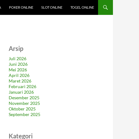
A
POKER ONLINE
SLOT ONLINE
TOGEL ONLINE
Arsip
Juli 2026
Juni 2026
Mei 2026
April 2026
Maret 2026
Februari 2026
Januari 2026
Desember 2025
November 2025
Oktober 2025
September 2025
Kategori