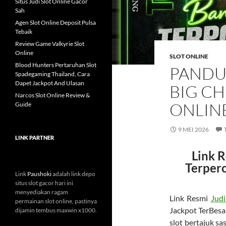
Situs Judi Slot Online Gacor
Sah
Agen Slot Online Deposit Pulsa
Tebaik
Review Game Valkyrie Slot
Online
SLOT ONLINE
Blood Hunters Pertaruhan Slot
PANDU
Spadegaming Thailand, Cara
Dapet Jackpot And Ulasan
BIG CH
Narcos Slot Online Review &
ONLIN
Guide
9 MEI 2026
LINK PARTNER
Link R
Terperc
Link
Paushoki
adalah link depo
situs slot gacor hari ini
menyediakan ragam
Link Resmi
Judi
permainan slot online, pastinya
Jackpot TerBesa
dijamin tembus maxwin x1000.
slot bertajuk s