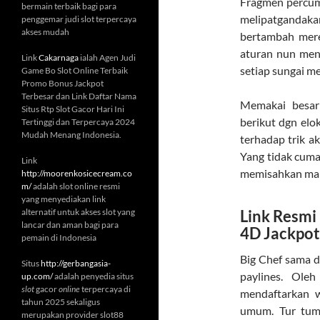
Fragmen percum
bermain terbaik bagi para
melipatgandakan 
penggemar judi slot terpercaya
akses mudah
bertambah mer
aturan nun men
Link
Cakarnaga
ialah Agen Judi
setiap sungai me
Game Bo Slot Online Terbaik
Promo Bonus Jackpot
Terbesar dan Link Daftar Nama
Memakai besar 
Situs Rtp Slot Gacor Hari Ini
berikut dgn elo
Tertinggi dan Terpercaya 2024
Mudah Menang Indonesia.
terhadap trik a
Yang tidak cuma
Link
memisahkan main
http://moorenkosicecream.co
m/
adalah slot online resmi
yang menyediakan link
alternatif untuk akses slot yang
Link Resmi
lancar dan aman bagi para
4D Jackpot
pemain di Indonesia
Big Chef sama d
Situs
http://gerbangasia-
paylines. Oleh
up.com/
adalah penyedia situs
slot
gacor
online
terpercaya di
mendaftarkan 
tahun 2025 sekaligus
umum. Tur tum
merupakan provider slot88