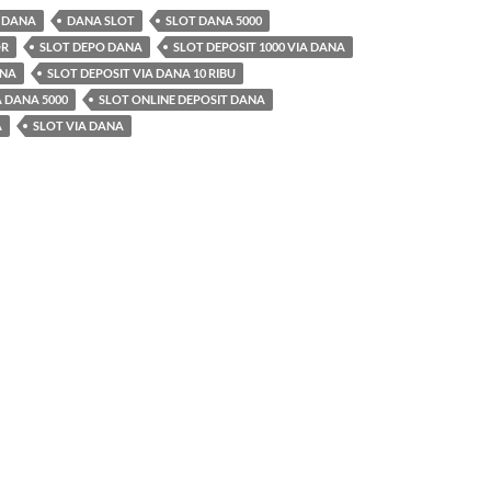
A DANA
DANA SLOT
SLOT DANA 5000
OR
SLOT DEPO DANA
SLOT DEPOSIT 1000 VIA DANA
ANA
SLOT DEPOSIT VIA DANA 10 RIBU
A DANA 5000
SLOT ONLINE DEPOSIT DANA
A
SLOT VIA DANA