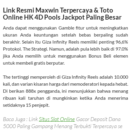
Link Resmi Maxwin Terpercaya & Toto
Online HK 4D Pools Jackpot Paling Besar
Anda dapat menggunakan Gamble fitur untuk meningkatkan
ukuran Anda keuntungan setelah bebas berpaling sudah
berakhir. Selain itu Giza Infinity Reels memiliki penting 96,6%
Protokol. The Strategi. Namun, adalah pula lebih baik di 97.0%
jika Anda memilih untuk menggunakan Bonus Beli elemen
untuk membeli gratis berputar.
The tertinggi memperoleh di Giza Infinity Reels adalah 10.000
kali, dan varian kisaran harga dari memoderatori kepada hebat.
Di berikan 888x pengganda, ini menunjukkan bahwa menang
ribuan kali taruhan di mungkinkan ketika Anda menerima
setidaknya 15 penjepit.
Baca Juga : Link
Situs Slot Online
Gacor Deposit Dana
5000 Paling Gampang Menang Terbukti Terpercaya se