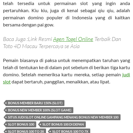
telah tersedia untuk permainan slot yang ingin anda
pertaruhkan. Kiu kiu, juga di kenal sebagai qiu qiu, adalah
permainan domino populer di Indonesia yang di kaitkan
bersama dengan pai gow.
Baca Juga :Link Resmi
Agen Togel Online
Terbaik Dan
Toto 4D Macau Terpercaya se Asia
Pemain biasanya di paksa untuk menempatkan taruhan yang
telah di tentukan ke di dalam pot sebelum di berikan tiga kartu
domino. Setelah memeriksa kartu mereka, setiap pemain
judi
slot
dapat bertaruh, panggilan, menaikkan, atau lipat.
BONUS MEMBER BARU 150% (SLOT)
BONUS NEW MEMBER 100% (SLOT GAME)
SITUS JUDI SLOT ONLINE GAMPANG MENANG BONUS NEW MEMBER 100
SLOT BONUS 100
SLOT BONUS 100 DI DEPAN
SLOT BONUS 100 TO 3X
SLOT BONUS 100 TO 7X