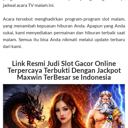
jadwal acara TV malam ini.
Acara tersebut menghadirkan program-program slot malam,
yang menambah kepuasan hiburan Anda. Apapun yang Anda
sukai, kami menyediakan permainan dan hiburan terbaik saat
malam. Semua itu bisa Anda nikmati melalui update terbaru
dari kami.
Link Resmi Judi Slot Gacor Online
Terpercaya Terbukti Dengan Jackpot
Maxwin TerBesar se Indonesia