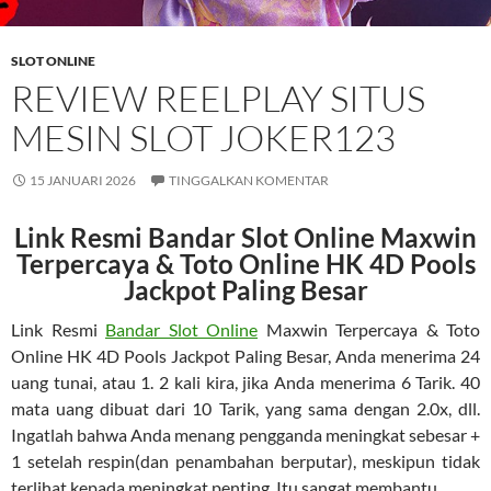
SLOT ONLINE
REVIEW REELPLAY SITUS
MESIN SLOT JOKER123
15 JANUARI 2026
TINGGALKAN KOMENTAR
Link Resmi Bandar Slot Online Maxwin
Terpercaya & Toto Online HK 4D Pools
Jackpot Paling Besar
Link Resmi
Bandar Slot Online
Maxwin Terpercaya & Toto
Online HK 4D Pools Jackpot Paling Besar, Anda menerima 24
uang tunai, atau 1. 2 kali kira, jika Anda menerima 6 Tarik. 40
mata uang dibuat dari 10 Tarik, yang sama dengan 2.0x, dll.
Ingatlah bahwa Anda menang pengganda meningkat sebesar +
1 setelah respin(dan penambahan berputar), meskipun tidak
terlihat kepada meningkat penting. Itu sangat membantu.