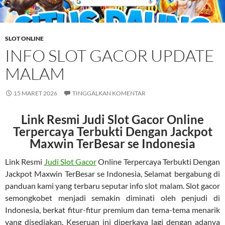
SLOT ONLINE
INFO SLOT GACOR UPDATE
MALAM
15 MARET 2026
TINGGALKAN KOMENTAR
Link Resmi Judi Slot Gacor Online
Terpercaya Terbukti Dengan Jackpot
Maxwin TerBesar se Indonesia
Link Resmi
Judi Slot Gacor
Online Terpercaya Terbukti Dengan
Jackpot Maxwin TerBesar se Indonesia, Selamat bergabung di
panduan kami yang terbaru seputar info slot malam. Slot gacor
semongkobet menjadi semakin diminati oleh penjudi di
Indonesia, berkat fitur-fitur premium dan tema-tema menarik
yang disediakan. Keseruan ini diperkaya lagi dengan adanya