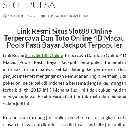
SLOT PULSA
18 OKTOBER 2025
TINGGALKAN KOMENTAR
Link Resmi Situs Slot88 Online
Terpercaya Dan Toto Online 4D Macau
Pools Pasti Bayar Jackpot Terpopuler
Link Resmi
Situs Slot88 Online
Terpercaya Dan Toto Online 4D
Macau Pools Pasti Bayar Jackpot Terpopuler, Ini adalah
informasi umum bahwa ketika datang ke permainan slot,
penjudi internet menginginkan kemudahan. Ingin bermain judi
poker online terbaik di Indonesia bersama dengan keuntungan
terbaik di th. 2019 ini ? Menang judi ini tidak cukup mudah
supaya anda wajib tahu cara efektif untuk main dan menang
dalam judi ini.
Ketahui cara menang judi online tersebut secara lengkap pada
ulasan di bawah berikut ini. Jika ditelusuri, website judi online