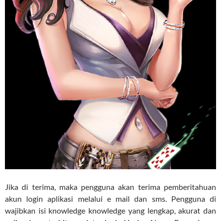
Jika di terima, maka pengguna akan terima pemberitahuan
akun login aplikasi melalui e mail dan sms. Pengguna di
wajibkan isi knowledge knowledge yang lengkap, akurat dan