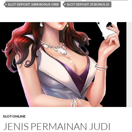
SLOT DEPOSIT 10RB BONUS 15RB
SLOT DEPOSIT 25 BONUS 25
SLOT ONLINE
JENIS PERMAINAN JUDI