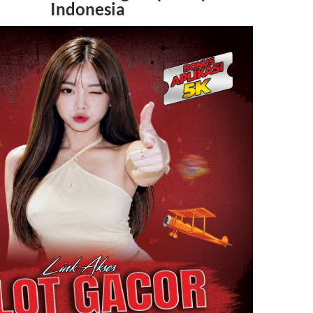
Indonesia