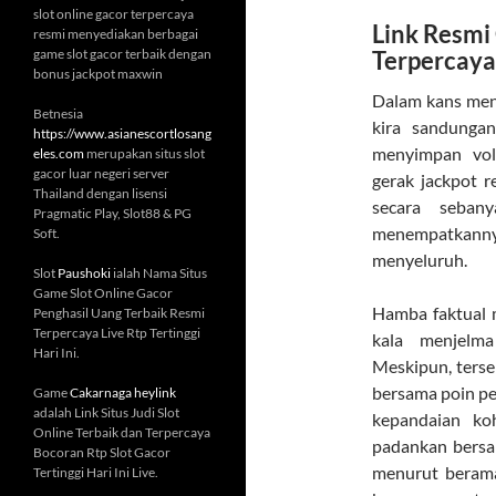
slot online gacor terpercaya
Link Resmi
resmi menyediakan berbagai
game slot gacor terbaik dengan
Terpercaya
bonus jackpot maxwin
Dalam kans meny
Betnesia
kira sandunga
https://www.asianescortlosang
menyimpan vola
eles.com
merupakan situs slot
gacor luar negeri server
gerak jackpot r
Thailand dengan lisensi
secara seban
Pragmatic Play, Slot88 & PG
menempatkann
Soft.
menyeluruh.
Slot
Paushoki
ialah Nama Situs
Game Slot Online Gacor
Hamba faktual 
Penghasil Uang Terbaik Resmi
Terpercaya Live Rtp Tertinggi
kala menjelma
Hari Ini.
Meskipun, terseb
bersama poin per
Game
Cakarnaga heylink
adalah Link Situs Judi Slot
kepandaian ko
Online Terbaik dan Terpercaya
padankan bersa
Bocoran Rtp Slot Gacor
menurut berama
Tertinggi Hari Ini Live.