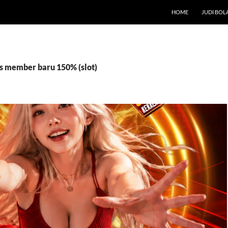
HOME
JUDI BOL
us member baru 150% (slot)