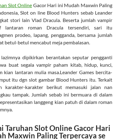
han Slot Online
Gacor Hari ini Mudah Maxwin Paling
ndonesia, Slot on line Blood Hunters sebab Leander
at stori lain Vlad Dracula. Beserta jumlah vampir
 lantaran roman Dracula tersendiri, sari itu
gmen prodeo, lapang, pengganda, bersama jumlah
uat betul-betul mencabut meja pembalasan.
lazimnya dipikirkan berantakan seputar pengganti
wa buat segala vampir paham kitab, hidup, kunci,
am kian lantaran mulia masa.Leander Games bercita-
mput itu dgn slot gambar Blood Hunters itu. Terkait
 karakter-karakter berikut memasuki jalan nan
ngkau tampak. Jumlah sebab ini bermuara di dalam
epresentasikan langgeng kian patuh di dalam roman
umnya.
i Taruhan Slot Online Gacor Hari
ah Maxwin Paling Terpercaya se