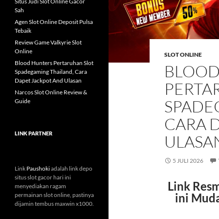
Situs Judi Slot Online Gacor
Sah
Agen Slot Online Deposit Pulsa
Tebaik
Review Game Valkyrie Slot
Online
SLOT ONLINE
Blood Hunters Pertaruhan Slot
BLOOD
Spadegaming Thailand, Cara
Dapet Jackpot And Ulasan
PERTA
Narcos Slot Online Review &
SPADE
Guide
CARA 
LINK PARTNER
ULASA
5 JULI 2026
Link
Paushoki
adalah link depo
situs slot gacor hari ini
Link Resm
menyediakan ragam
ini Mud
permainan slot online, pastinya
dijamin tembus maxwin x1000.