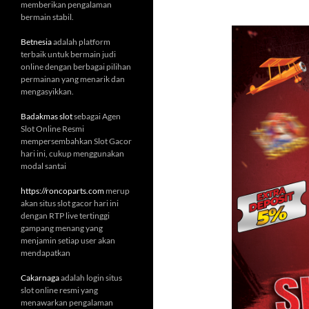
memberikan pengalaman
bermain stabil.
Betnesia
adalah platform
terbaik untuk bermain judi
online dengan berbagai pilihan
permainan yang menarik dan
mengasyikkan.
Badakmas slot
sebagai Agen
Slot Online Resmi
mempersembahkan Slot Gacor
hari ini, cukup menggunakan
modal santai
https://roncoparts.com
merup
akan situs slot gacor hari ini
dengan RTP live tertinggi
gampang menang yang
menjamin setiap user akan
mendapatkan
Cakarnaga
adalah login situs
slot online resmi yang
menawarkan pengalaman