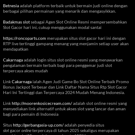
Betnesia
adalah platform terbaik untuk bermain judi online dengan
berbagai pilihan permainan yang menarik dan mengasyikkan.
Badakmas slot
sebagai Agen Slot Online Resmi mempersembahkan
Slot Gacor hari ini, cukup menggunakan modal santai
https://roncoparts.com
merupakan situs slot gacor hari ini dengan
RTP live tertinggi gampang menang yang menjamin setiap user akan
mendapatkan
Cakarnaga
adalah login situs slot online resmi yang menawarkan
pengalaman bermain terbaik bagi para penggemar judi slot
terpercaya akses mudah
Link
Cakarnaga
ialah Agen Judi Game Bo Slot Online Terbaik Promo
Bonus Jackpot Terbesar dan Link Daftar Nama Situs Rtp Slot Gacor
Hari Ini Tertinggi dan Terpercaya 2024 Mudah Menang Indonesia.
Link
http://moorenkosicecream.com/
adalah slot online resmi yang
menyediakan link alternatif untuk akses slot yang lancar dan aman
bagi para pemain di Indonesia
Situs
http://gerbangasia-up.com/
adalah penyedia situs
slot
gacor
online
terpercaya di tahun 2025 sekaligus merupakan