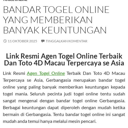
BANDAR TOGEL ONLINE
YANG MEMBERIKAN
BANYAK KEUNTUNGAN
11 OKTOBER 2025
TINGGALKAN KOMENTAR
Link Resmi Agen Togel Online Terbaik
Dan Toto 4D Macau Terpercaya se Asia
Link Resmi
Agen Togel Online
Terbaik Dan Toto 4D Macau
Terpercaya se Asia, Gerbangasia merupakan bandar togel
online yang paling banyak memberikan keuntungan kepada
togel mania. Seluruh pecinta judi togel online tentu sudah
sangat mengenal dengan bandar togel online Gerbangasia.
Berbagai keuntungan dapat diperoleh dengan mudah ketika
bermain di Gerbangasia. Tentu bandar togel online ini sangat
mudah anda temui hanya melalui mesin pencari.