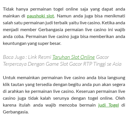
Tidak hanya permainan togel online saja yang dapat anda
mainkan di
paushoki slot
. Namun anda juga bisa menikmati
salah satu permainan judi terbaik yaitu live casino. Ketika anda
menjadi member Gerbangasia permaian live casino ini wajib
anda coba. Permainan live casino juga bisa memberikan anda
keuntungan yang super besar.
Baca Juga : Link Resmi
Taruhan Slot Online
Gacor
Terpercaya Dengan Game Slot Gacor RTP Tinggi se Asia
Untuk memainkan permainan live casino anda bisa langsung
klik tautan yang tersedia dengan begitu anda pun akan segera
di arahkan ke permainan live casino. Keseruan permainan live
casino juga tidak kalah serunya dengan togel online. Oleh
karena itulah anda wajib mencoba bermain
judi Togel
di
Gerbangasia.