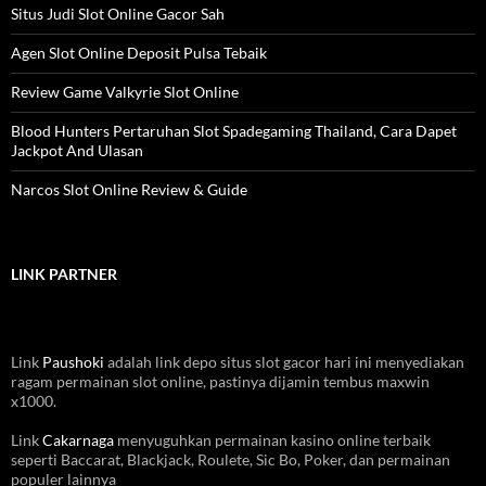
Situs Judi Slot Online Gacor Sah
Agen Slot Online Deposit Pulsa Tebaik
Review Game Valkyrie Slot Online
Blood Hunters Pertaruhan Slot Spadegaming Thailand, Cara Dapet
Jackpot And Ulasan
Narcos Slot Online Review & Guide
LINK PARTNER
Link
Paushoki
adalah link depo situs slot gacor hari ini menyediakan
ragam permainan slot online, pastinya dijamin tembus maxwin
x1000.
Link
Cakarnaga
menyuguhkan permainan kasino online terbaik
seperti Baccarat, Blackjack, Roulete, Sic Bo, Poker, dan permainan
populer lainnya