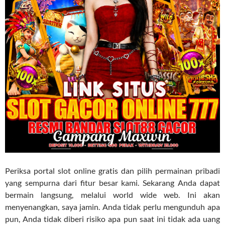
Periksa portal slot online gratis dan pilih permainan pribadi
yang sempurna dari fitur besar kami. Sekarang Anda dapat
bermain langsung, melalui world wide web. Ini akan
menyenangkan, saya jamin. Anda tidak perlu mengunduh apa
pun, Anda tidak diberi risiko apa pun saat ini tidak ada uang