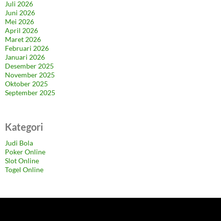
Juli 2026
Juni 2026
Mei 2026
April 2026
Maret 2026
Februari 2026
Januari 2026
Desember 2025
November 2025
Oktober 2025
September 2025
Kategori
Judi Bola
Poker Online
Slot Online
Togel Online