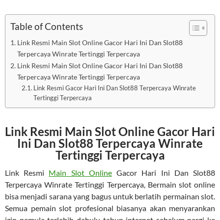
Table of Contents
Link Resmi Main Slot Online Gacor Hari Ini Dan Slot88
Terpercaya Winrate Tertinggi Terpercaya
Link Resmi Main Slot Online Gacor Hari Ini Dan Slot88
Terpercaya Winrate Tertinggi Terpercaya
Link Resmi Gacor Hari Ini Dan Slot88 Terpercaya Winrate
Tertinggi Terpercaya
Link Resmi Main Slot Online Gacor Hari
Ini Dan Slot88 Terpercaya Winrate
Tertinggi Terpercaya
Link Resmi
Main Slot Online
Gacor Hari Ini Dan Slot88
Terpercaya Winrate Tertinggi Terpercaya, Bermain slot online
bisa menjadi sarana yang bagus untuk berlatih permainan slot.
Semua pemain slot profesional biasanya akan menyarankan
izin pemula terlebih dahulu tahun internet sebelum pergi ke