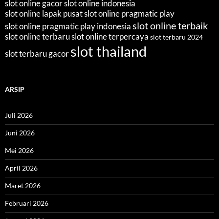
slot online gacor
slot online indonesia
slot online lapak pusat
slot online pragmatic play
slot online terbaik
slot online pragmatic play indonesia
slot online terbaru
slot online terpercaya
slot terbaru 2024
slot thailand
slot terbaru gacor
ARSIP
Juli 2026
Juni 2026
Mei 2026
April 2026
Maret 2026
Februari 2026