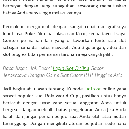
berbayar, dengan uang sungguhan, seseorang memutuskan
bahwa Anda hanya ingin melakukannya.
Permainan mengunduh dengan sangat cepat dan grafiknya
luar biasa. Poker film luar biasa dan Keno, kedua favorit saya.
Contoh permainan lain yang di tawarkan tentu saja slot
sebagai nama dari situs mewakili. Ada 3 gulungan, video dan
slot progresif, dan permainan taruhan meja yang di pilih.
Baca Juga : Link Resmi
Login Slot Online
Gacor
Terpercaya Dengan Game Slot Gacor RTP Tinggi se Asia
Jadi begitulah, ulasan tentang 10 node
judi slot
online yang
sangat populer. Judi Bola World Cup , pastikan untuk hanya
bertaruh dengan uang yang sesuai anggaran Anda untuk
bergeser. Jangan melebihi batas pengeluaran Anda jika Anda
kalah, dan jangan pernah berjudi saat Anda lelah atau mudah
tersinggung. Dengan mengikuti aturan perjudian sederhana