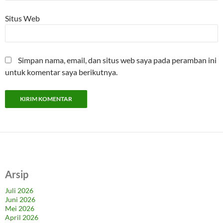
Situs Web
Simpan nama, email, dan situs web saya pada peramban ini
untuk komentar saya berikutnya.
Arsip
Juli 2026
Juni 2026
Mei 2026
April 2026