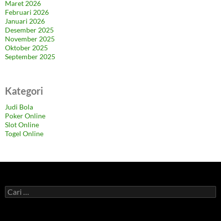
Maret 2026
Februari 2026
Januari 2026
Desember 2025
November 2025
Oktober 2025
September 2025
Kategori
Judi Bola
Poker Online
Slot Online
Togel Online
C
a
r
i