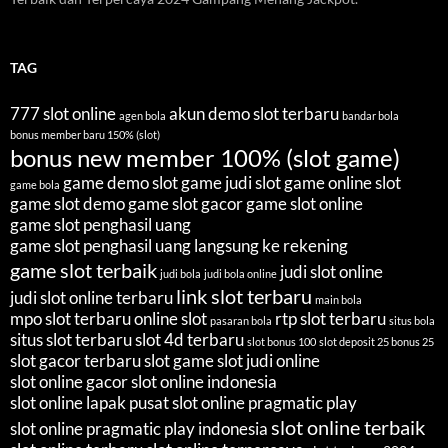
TAG
777 slot online
akun demo slot terbaru
agen bola
bandar bola
bonus member baru 150% (slot)
bonus new member 100% (slot game)
game demo slot
game judi slot
game online slot
game bola
game slot demo
game slot gacor
game slot online
game slot penghasil uang
game slot penghasil uang langsung ke rekening
game slot terbaik
judi slot online
judi bola
judi bola online
link slot terbaru
judi slot online terbaru
main bola
mpo slot terbaru
online slot
rtp slot terbaru
pasaran bola
situs bola
situs slot terbaru
slot 4d terbaru
slot bonus 100
slot deposit 25 bonus 25
slot gacor terbaru
slot game
slot judi online
slot online gacor
slot online indonesia
slot online lapak pusat
slot online pragmatic play
slot online terbaik
slot online pragmatic play indonesia