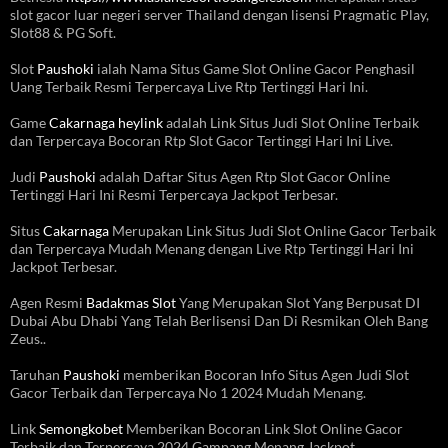
slot gacor luar negeri server Thailand dengan lisensi Pragmatic Play,
Slot88 & PG Soft.
Slot
Paushoki
ialah Nama Situs Game Slot Online Gacor Penghasil
Uang Terbaik Resmi Terpercaya Live Rtp Tertinggi Hari Ini.
Game
Cakarnaga heylink
adalah Link Situs Judi Slot Online Terbaik
dan Terpercaya Bocoran Rtp Slot Gacor Tertinggi Hari Ini Live.
Judi
Paushoki
adalah Daftar Situs Agen Rtp Slot Gacor Online
Tertinggi Hari Ini Resmi Terpercaya Jackpot Terbesar.
Situs
Cakarnaga
Merupakan Link Situs Judi Slot Online Gacor Terbaik
dan Terpercaya Mudah Menang dengan Live Rtp Tertinggi Hari Ini
Jackpot Terbesar.
Agen Resmi
Badakmas Slot
Yang Merupakan Slot Yang Berpusat DI
Dubai Abu Dhabi Yang Telah Berlisensi Dan Di Resmikan Oleh Bang
Zeus..
Taruhan
Paushoki
memberikan Bocoran Info Situs Agen Judi Slot
Gacor Terbaik dan Terpercaya No 1 2024 Mudah Menang.
Link
Semongkobet
Memberikan Bocoran Link Slot Online Gacor
Terbaik dan Terpercaya 2024 Gampang Menang Jackpot.