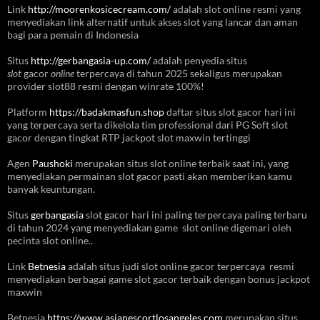
Link
http://moorenkosicecream.com/
adalah slot online resmi yang
menyediakan link alternatif untuk akses slot yang lancar dan aman
bagi para pemain di Indonesia
Situs
http://gerbangasia-up.com/
adalah penyedia situs
slot
gacor
online
terpercaya di tahun 2025 sekaligus merupakan
provider slot88 resmi dengan winrate 100%!
Platform
https://badakmasfun.shop
daftar situs slot gacor hari ini
yang terpercaya serta dikelola tim professional dari PG Soft slot
gacor dengan tingkat RTP jackpot slot maxwin tertinggi
Agen
Paushoki
merupakan situs slot online terbaik saat ini, yang
menyediakan permainan slot gacor pasti akan memberikan kamu
banyak keuntungan.
Situs
gerbangasia
slot gacor hari ini paling terpercaya paling terbaru
di tahun 2024 yang menyediakan game slot online digemari oleh
pecinta slot online..
Link
Betnesia
adalah situs judi slot online gacor terpercaya resmi
menyediakan berbagai game slot gacor terbaik dengan bonus jackpot
maxwin
Betnesia
https://www.asianescortlosangeles.com
merupakan situs