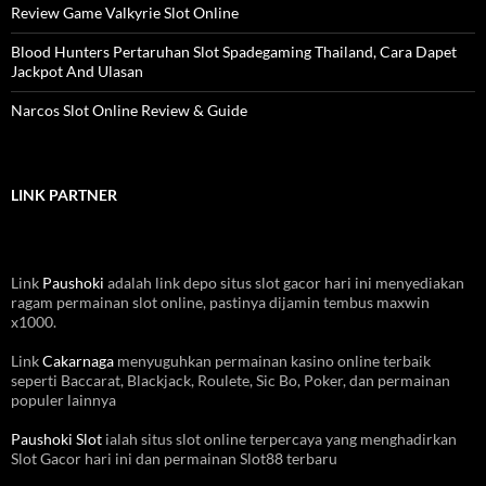
Review Game Valkyrie Slot Online
Blood Hunters Pertaruhan Slot Spadegaming Thailand, Cara Dapet
Jackpot And Ulasan
Narcos Slot Online Review & Guide
LINK PARTNER
Link
Paushoki
adalah link depo situs slot gacor hari ini menyediakan
ragam permainan slot online, pastinya dijamin tembus maxwin
x1000.
Link
Cakarnaga
menyuguhkan permainan kasino online terbaik
seperti Baccarat, Blackjack, Roulete, Sic Bo, Poker, dan permainan
populer lainnya
Paushoki Slot
ialah situs slot online terpercaya yang menghadirkan
Slot Gacor hari ini dan permainan Slot88 terbaru