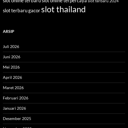
slot online terbaru
slot online terpercaya
slot terbaru 2024
slot thailand
slot terbaru gacor
ARSIP
Juli 2026
Juni 2026
Mei 2026
April 2026
Maret 2026
Februari 2026
Januari 2026
Desember 2025